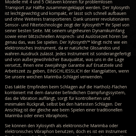
Modelle mit 4 und 5 Oktaven können für problemlosen
Transport zur Hälfte zusammengeklappt werden. Der Xylosynth
ist leichtgewichtig und kompakt, er lässt sich schnell aufbauen
und ohne Weiteres transportieren. Dank unserer revolutionären
Sensor- und Filtertechnologie zeigt der Xylosynth™ Ihr Spiel von
seiner besten Seite. Mit seinem ungeheuren Dynamikumfang
sowie einer blitzschnellen Ansprech- und Auslösezeit hören Sie
genau das, was Sie spielen. Der Xylosynth™ klingt nicht wie ein
elektronisches Instrument, da er natürliche Glissandos und
wahren Ausdruck zulässt. Jedes Instrument ist sonderangefertigt
und von außergewöhnlicher Bauqualität, was uns in die Lage
versetzt, Ihnen eine zweijährige Garantie auf Ersatzteile und
Arbeitszeit zu geben, EINSCHLIESSLICH der Klangplatten, wenn
Sie unsere weichen Marimba-Schlägel verwenden.
Das taktile Empfinden beim Schlagen auf die Hartholz-Flächen
kombiniert mit dem darunter befindlichen Dämpfungssystem,
das die Vibration auffängt, sorgt für kontrollierten und
minimalen Rückprall, selbst bei den härtesten Schlägen. Der
Anschlag ist der gleiche wie beim Spielen einer traditionellen
Marimba oder eines Vibraphons.
Sie können den Xylosynth als elektronische Marimba oder
elektronisches Vibraphon benutzen, doch es ist ein Instrument