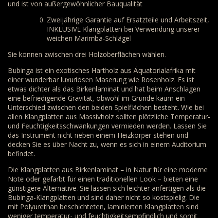
und ist von außergewöhnlicher Bauqualität
Zweijährige Garantie auf Ersatzteile und Arbeitszeit,
INKLUSIVE Klangplatten bei Verwendung unserer
weichen Marimba-Schlägel
Sie können zwischen drei Holzoberflächen wählen.
Bubinga ist ein exotisches Hartholz aus Äquatorialafrika mit
einer wunderbar luxuriösen Maserung wie Rosenholz. Es ist
etwas dichter als das Birkenlaminat und hat beim Anschlagen
eine befriedigende Gravität, obwohl im Grunde kaum ein
Unterschied zwischen den beiden Spielflächen besteht. Wie bei
allen Klangplatten aus Massivholz sollten plötzliche Temperatur-
und Feuchtigkeitsschwankungen vermieden werden. Lassen Sie
das Instrument nicht neben einem Heizkörper stehen und
decken Sie es über Nacht zu, wenn es sich in einem Auditorium
befindet.
Die Klangplatten aus Birkenlaminat – in Natur für eine moderne
Note oder gefärbt für einen traditionellen Look – bieten eine
günstigere Alternative. Sie lassen sich leichter anfertigen als die
Bubinga-Klangplatten und sind daher nicht so kostspielig. Die
mit Polyurethan beschichteten, laminierten Klangplatten sind
weniger temperatur- und feuchtigkeitsempfindlich und somit