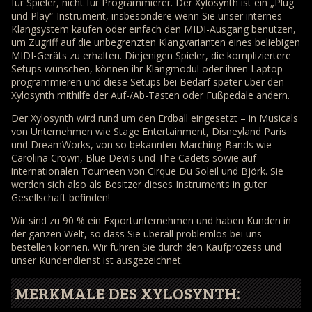
für Spieler, nicht für Programmierer. Der Xylosynth ist ein „Plug
und Play“-Instrument, insbesondere wenn Sie unser internes
Klangsystem kaufen oder einfach den MIDI-Ausgang benutzen,
um Zugriff auf die unbegrenzten Klangvarianten eines beliebigen
MIDI-Geräts zu erhalten. Diejenigen Spieler, die kompliziertere
Setups wünschen, können ihr Klangmodul oder ihren Laptop
programmieren und diese Setups bei Bedarf später über den
Xylosynth mithilfe der Auf-/Ab-Tasten oder Fußpedale ändern.
Der Xylosynth wird rund um den Erdball eingesetzt – in Musicals
von Unternehmen wie Stage Entertainment, Disneyland Paris
und DreamWorks, von so bekannten Marching-Bands wie
Carolina Crown, Blue Devils und The Cadets sowie auf
internationalen Tourneen von Cirque Du Soleil und Björk. Sie
werden sich also als Besitzer dieses Instruments in guter
Gesellschaft befinden!
Wir sind zu 90 % ein Exportunternehmen und haben Kunden in
der ganzen Welt, so dass Sie überall problemlos bei uns
bestellen können. Wir führen Sie durch den Kaufprozess und
unser Kundendienst ist ausgezeichnet.
MERKMALE DES XYLOSYNTH: